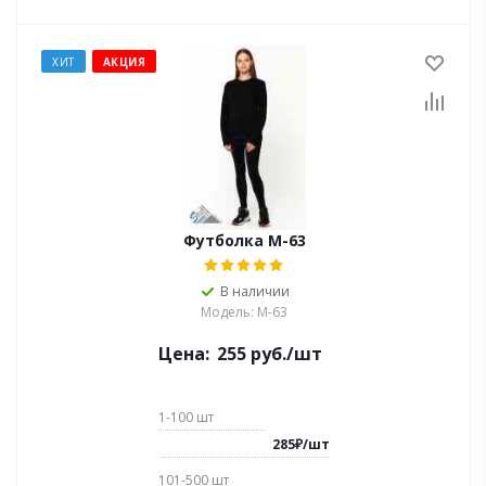
ХИТ
АКЦИЯ
Футболка M-63
В наличии
Модель: M-63
Цена:
255
руб.
/шт
1-100
шт
285
₽
/
шт
101-500
шт