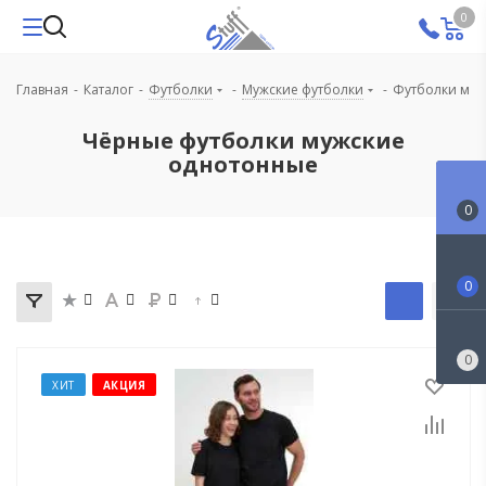
0
Главная
-
Каталог
-
Футболки
-
Мужские футболки
-
Футболки муж
Чёрные футболки мужские
однотонные
0
0
0
ХИТ
АКЦИЯ