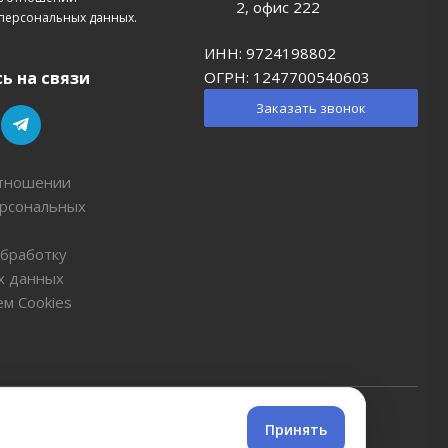
2, офис 222
персональных данных.
ИНН: 9724198802
ОГРН: 1247700540603
ь на связи
Заказать звонок
отношении
ерсональных
обработку
х данных
м Cookies
 положениями Статьи 427 (2) Гражданского кодекса РФ
Принять
 России