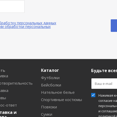
обработку персональных данных
ии обработки персональных
Каталог
ать
Будьте всег
ивка
Футболки
отворительность
Бейсболки
авка
Нательное белье
Нажимая кн
ывы
Спортивные костюмы
согласие н
ос-ответ
персональ
Повязки
и соглашаю
тавка и
Сумки
ата
политикой 