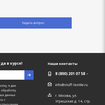
да в курсе!
Наши контакты
8 (800) 201 07 58
info@stuff-textile.ru
опку, я даю
а обработку
г. Москва, ул.
ных данных
сь с
Угрешская д. 14, стр.
в отношении