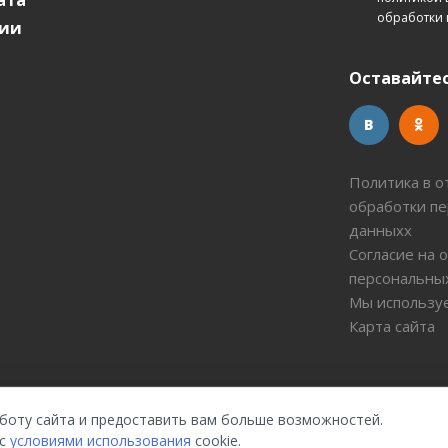
обработки 
ии
Оставайтес
Политика в 
обработки п
данныхх
Согласие на 
персональны
Мы используе
Карта сайта
 каких условиях не является публичной офертой, которая определяется
аботу сайта и предоставить вам больше возможностей.
uff Textile - одежда из натурального хлопка с доставкой по
 с
условиями использования
cookie.