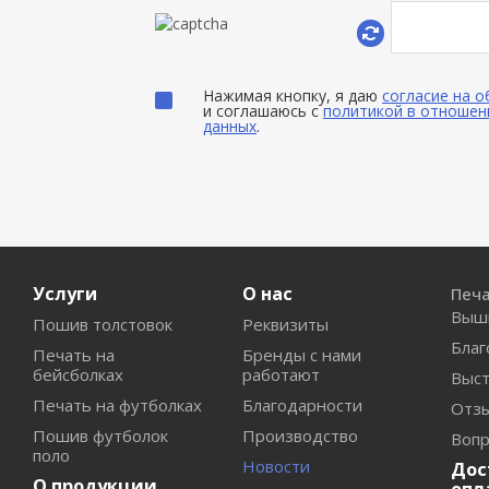
Нажимая кнопку, я даю
согласие на 
и соглашаюсь с
политикой в отношен
данных
.
Услуги
О нас
Печ
Выш
Пошив толстовок
Реквизиты
Благ
Печать на
Бренды с нами
бейсболках
работают
Выст
Печать на футболках
Благодарности
Отз
Пошив футболок
Производство
Вопр
поло
Новости
Дос
О продукции
опл