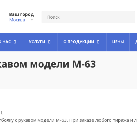
Ваш город
Москва
О НАС
УСЛУГИ
О ПРОДУКЦИИ
ЦЕНЫ
укавом модели М-63
f.
 футболку с рукавом модели М-63. При заказе любого тиража 