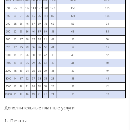
1-49
3500
4460
5100
5600
6350
7400
6500
7600
8750
50
68
89
102
113
127
148
127
152
175
100
36
51
68
85
96
113
89
121
138
200
25
36
46
57
69
78
62
82
94
300
22
29
36
46
57
69
53
66
85
500
20
27
30
37
53
61
42
57
70
750
17
25
29
36
46
53
41
52
65
1000
16
21
26
30
37
42
33
43
52
1500
16
20
25
29
36
41
32
41
50
2000
15
19
24
28
35
39
31
39
49
3000
14
17
22
27
33
35
28
36
45
5000
12
16
21
24
28
30
27
33
42
10000
11
12
16
19
21
25
21
30
37
Дополнительные платные услуги:
Печать: