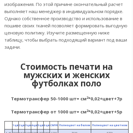
изображения. По этой причине окончательный расчет
выполняет наш менеджер в индивидуальном порядке.
Однако собственное производство и использование в
пошиве своих тканей позволяет формировать выгодную
ценовую политику. Изучите размещенную ниже
таблицу, чтобы выбрать подходящий вариант под ваши
задачи.
Стоимость печати на
мужских и женских
футболках поло
2
Термотрансфер 50-1000 шт= см
*0,02+цвет+7р
2
Термотрансфер от 1000 шт= см
*0,02+цвет+5р
1 цв
2 цв
3 цв
4 цв
5 цв
6 цв
CMYK
Полноцвет на белом
Полноцвет на цветном