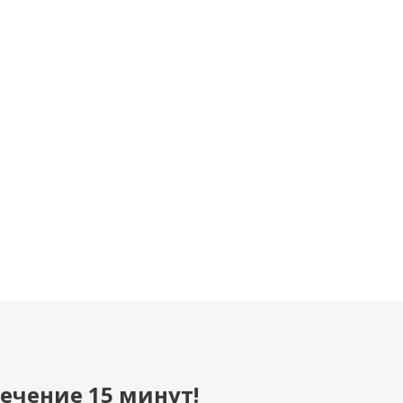
Футболка женская М-68
Футболка (М-4) OV
(круглый вырез)
160
Под заказ
В наличии
от
281 руб
ечение 15 минут!