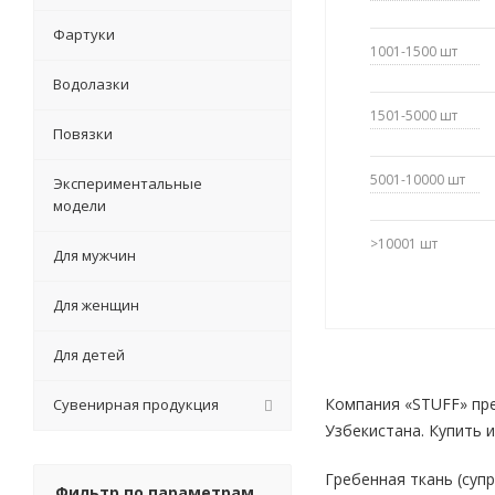
Фартуки
1001-1500
шт
Водолазки
1501-5000
шт
Повязки
5001-10000
шт
Экспериментальные
модели
>10001
шт
Для мужчин
Для женщин
Для детей
Компания «STUFF» пре
Сувенирная продукция
Узбекистана. Купить и
Гребенная ткань (супр
Фильтр по параметрам