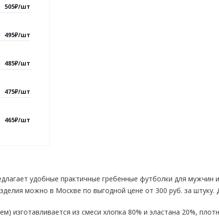
505
₽
/
шт
495
₽
/
шт
485
₽
/
шт
475
₽
/
шт
465
₽
/
шт
длагает удобные практичные гребенные футболки для мужчин и
зделия можно в Москве по выгодной цене от 300 руб. за штуку. 
ем) изготавливается из смеси хлопка 80% и эластана 20%, плотн