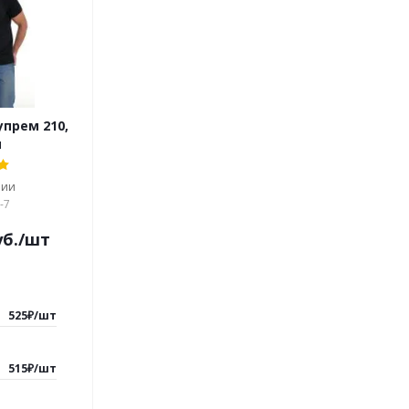
упрем 210,
я
чии
-7
б.
/шт
525
₽
/
шт
515
₽
/
шт