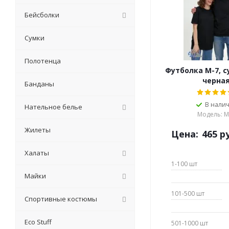
Бейсболки
Сумки
Полотенца
Футболка М-7, с
черна
Банданы
В нали
Нательное белье
Модель: М
Жилеты
Цена:
465
ру
Халаты
1-100
шт
Майки
101-500
шт
Спортивные костюмы
Eсо Stuff
501-1000
шт