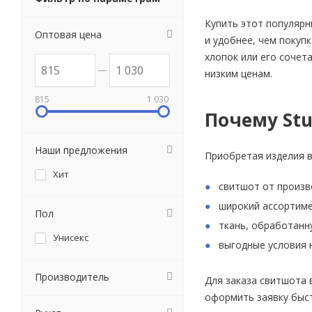
Купить этот популярн
Оптовая цена
и удобнее, чем покуп
хлопок или его сочет
низким ценам.
815
1 030
Почему Stuf
Наши предложения
Приобретая изделия в
Хит
свитшот от произв
широкий ассортиме
Пол
ткань, обработанн
Унисекс
выгодные условия 
Производитель
Для заказа свитшота
оформить заявку быст