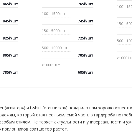
865
₽
/
шт
765
₽
/
шт
1001-15
1001-1500
шт
845
₽
/
шт
745
₽
/
шт
1501-50
1501-5000
шт
825
₽
/
шт
725
₽
/
шт
5001-10
5001-10000
шт
805
₽
/
шт
705
₽
/
шт
>10001
>10001
шт
785
₽
/
шт
685
₽
/
шт
r («свитер») и t-shirt («тенниска») подарило нам хорошо извес
одежды, который стал неотъемлемой частью гардероба потреби
особым стилем. Не теряет актуальности и универсальности и уж
 поклонников свитшотов растет.