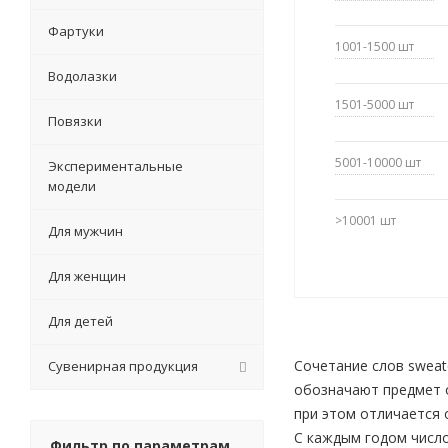
Фартуки
1001-1500
шт
Водолазки
1501-5000
шт
Повязки
5001-10000
шт
Экспериментальные
модели
>10001
шт
Для мужчин
Для женщин
Для детей
Сочетание слов sweate
Сувенирная продукция
обозначают предмет 
при этом отличается 
С каждым годом число
Фильтр по параметрам