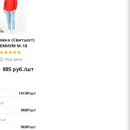
овка (Свитшот)
ЕМИУМ М-18
Под заказ
:
885
руб.
/шт
1015₽
/
шт
шт
985
₽
/
шт
0
шт
965
₽
/
шт