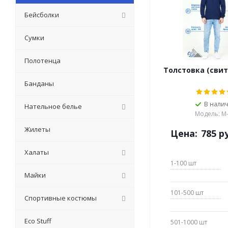
Бейсболки
Сумки
Полотенца
Толстовка (свит
Банданы
В нали
Нательное белье
Модель: М
Жилеты
Цена:
785
ру
Халаты
1-100
шт
Майки
101-500
шт
Спортивные костюмы
Eсо Stuff
501-1000
шт