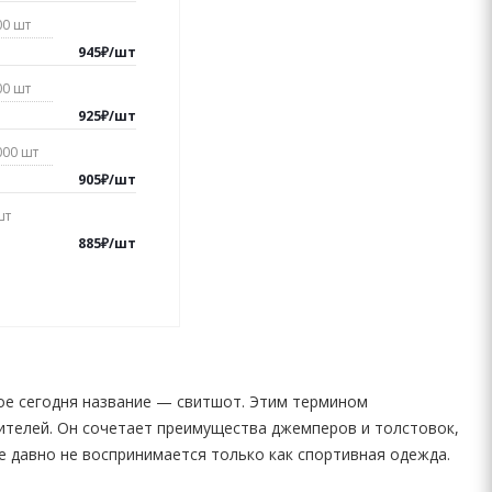
00
шт
945
₽
/
шт
00
шт
925
₽
/
шт
000
шт
905
₽
/
шт
шт
885
₽
/
шт
тное сегодня название — свитшот. Этим термином
телей. Он сочетает преимущества джемперов и толстовок,
е давно не воспринимается только как спортивная одежда.