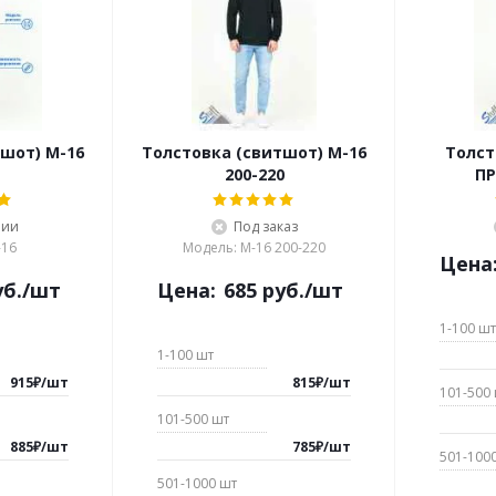
шот) М-16
Толстовка (свитшот) М-16
Толст
200-220
ПР
чии
Под заказ
-16
Модель: М-16 200-220
Цена
б.
/шт
Цена:
685
руб.
/шт
1-100
шт
1-100
шт
915
₽
/
шт
815
₽
/
шт
101-500
101-500
шт
885
₽
/
шт
785
₽
/
шт
501-100
501-1000
шт