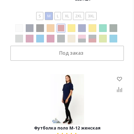
S
M
L
XL
2XL
3XL
Под заказ
Футболка поло М-12 женская