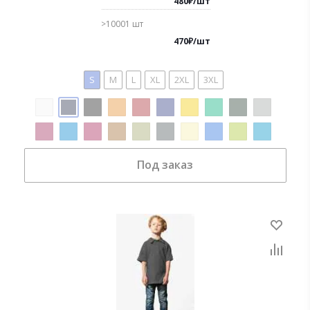
480
₽
/
шт
>10001
шт
470
₽
/
шт
S
M
L
XL
2XL
3XL
Под заказ