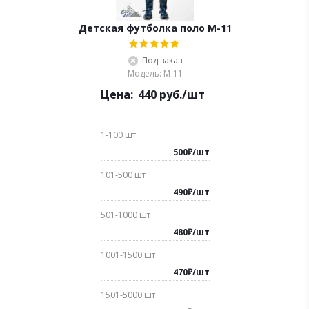
Детская футболка поло М-11
Под заказ
Модель: М-11
Цена:
440
руб.
/шт
1-100
шт
500
₽
/
шт
101-500
шт
490
₽
/
шт
501-1000
шт
480
₽
/
шт
1001-1500
шт
470
₽
/
шт
1501-5000
шт