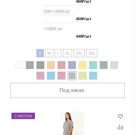
460
₽
/
шт
5001-10000
шт
450
₽
/
шт
>10001
шт
440
₽
/
шт
S
M
L
XL
2XL
3XL
Под заказ
СОВЕТУЕМ