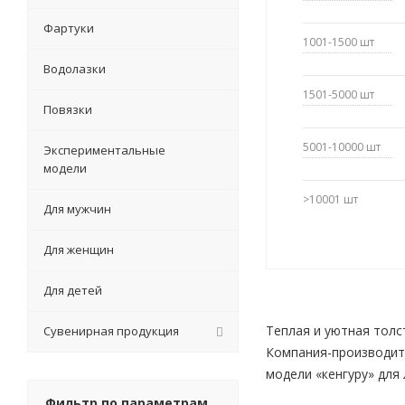
Фартуки
1001-1500
шт
Водолазки
1501-5000
шт
Повязки
5001-10000
шт
Экспериментальные
модели
>10001
шт
Для мужчин
Для женщин
Для детей
Теплая и уютная толс
Сувенирная продукция
Компания-производите
модели «кенгуру» для
Фильтр по параметрам