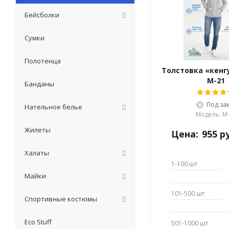
Бейсболки
Сумки
Полотенца
Толстовка «кенгу
М-21
Банданы
Под за
Нательное белье
Модель: М
Жилеты
Цена:
955
ру
Халаты
1-100
шт
Майки
101-500
шт
Спортивные костюмы
Eсо Stuff
501-1000
шт