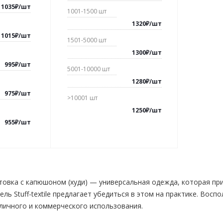
1035₽
/
шт
1001-1500
шт
1320₽
/
шт
1015₽
/
шт
1501-5000
шт
1300₽
/
шт
995
₽
/
шт
5001-10000
шт
1280₽
/
шт
975
₽
/
шт
>10001
шт
1250₽
/
шт
955
₽
/
шт
товка с капюшоном (худи) — универсальная одежда, которая при
ль Stuff-textile предлагает убедиться в этом на практике. Вос
 личного и коммерческого использования.