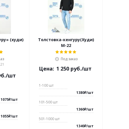
ру» (худи)
Толстовка-кенгуру(Худи)
М-22
каз
Под заказ
-21
Цена:
1 250
руб.
/шт
б.
/шт
1-100
шт
1380₽
/
шт
1075₽
/
шт
101-500
шт
1360₽
/
шт
1055₽
/
шт
501-1000
шт
1340₽
/
шт