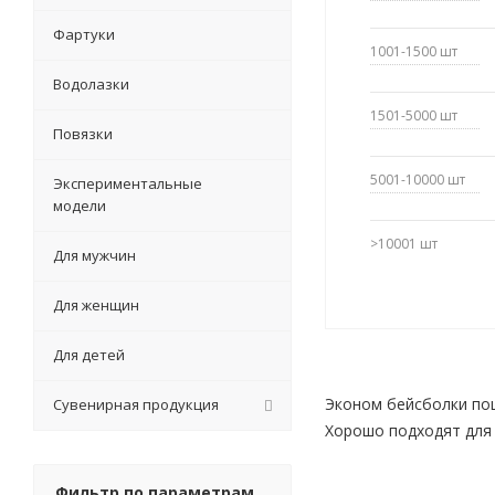
Фартуки
1001-1500
шт
Водолазки
1501-5000
шт
Повязки
5001-10000
шт
Экспериментальные
модели
>10001
шт
Для мужчин
Для женщин
Для детей
Эконом бейсболки пош
Сувенирная продукция
Хорошо подходят для 
Фильтр по параметрам