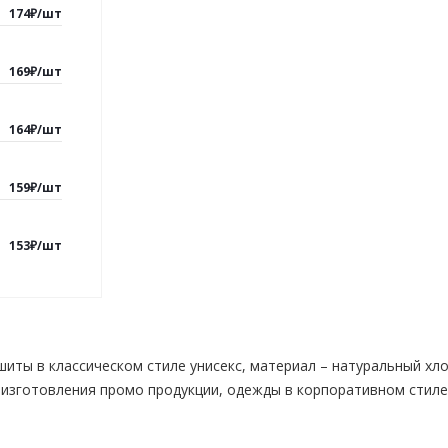
174
₽
/
шт
169
₽
/
шт
164
₽
/
шт
159
₽
/
шт
153
₽
/
шт
иты в классическом стиле унисекс, материал – натуральный хло
изготовления промо продукции, одежды в корпоративном стиле