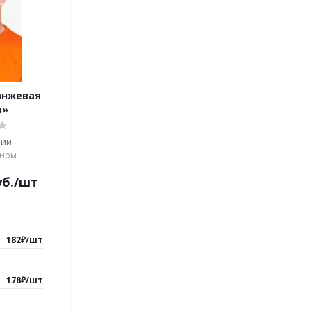
анжевая
м»
чии
оном
б.
/шт
182
₽
/
шт
178
₽
/
шт