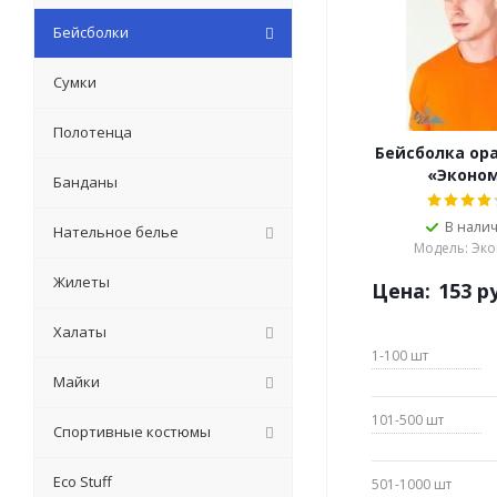
Бейсболки
Сумки
Полотенца
Бейсболка ор
«Эконо
Банданы
В нали
Нательное белье
Модель: Эк
Жилеты
Цена:
153
ру
Халаты
1-100
шт
Майки
101-500
шт
Спортивные костюмы
Eсо Stuff
501-1000
шт