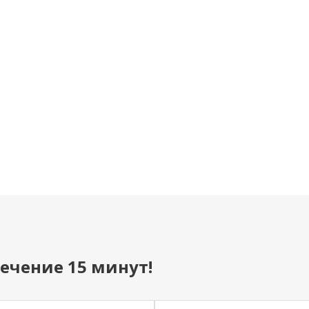
Футболка женская М-68
Футболка (М-4) OV
(круглый вырез)
160
Под заказ
В наличии
от
281 руб
ечение 15 минут!