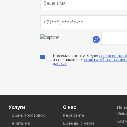
Нажимая кнопку, я даю
согласие на 
и соглашаюсь с
политикой в отношен
данных
.
Услуги
О нас
Печ
Выш
Пошив толстовок
Реквизиты
Благ
Печать на
Бренды с нами