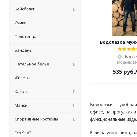
Бейсболки
Сумки
Полотенца
Водолазка муж
Банданы
Под за
Модель: M
Нательное белье
535
руб.
Жилеты
Халаты
Водолазки — удобная 
Майки
офисе, на прогулках 
Спортивные костюмы
функциональные изде
Если на улице зима, 
Eсо Stuff