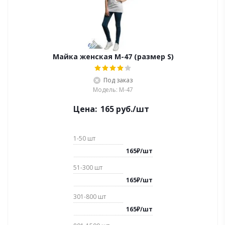
Майка женская M-47 (размер S)
Под заказ
Модель: M-47
Цена:
165
руб.
/шт
1-50
шт
165
₽
/
шт
51-300
шт
165
₽
/
шт
301-800
шт
165
₽
/
шт