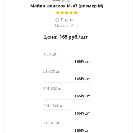
Майка женская M-47 (размер M)
Под заказ
Модель: M-47
Цена:
165
руб.
/шт
1-50
шт
165
₽
/
шт
51-300
шт
165
₽
/
шт
301-800
шт
165
₽
/
шт
801-1500
шт
165
₽
/
шт
>1501
шт
165
₽
/
шт