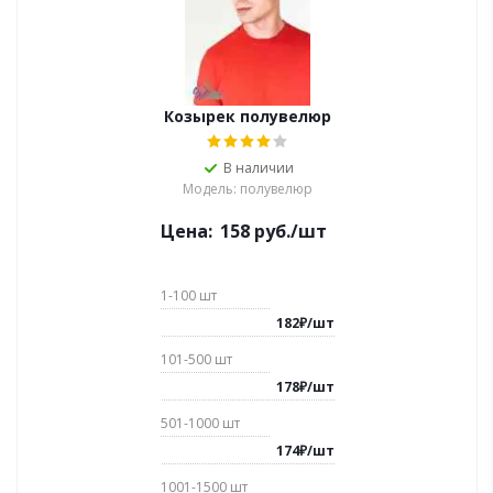
Козырек полувелюр
В наличии
Модель: полувелюр
Цена:
158
руб.
/шт
1-100
шт
182
₽
/
шт
101-500
шт
178
₽
/
шт
501-1000
шт
174
₽
/
шт
1001-1500
шт