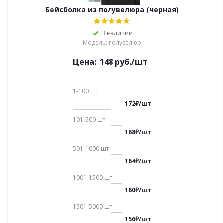
Бейсболка из полувелюра (черная)
В наличии
Модель: полувелюр
Цена:
148
руб.
/шт
1-100
шт
172
₽
/
шт
101-500
шт
168
₽
/
шт
501-1000
шт
164
₽
/
шт
1001-1500
шт
160
₽
/
шт
1501-5000
шт
156
₽
/
шт