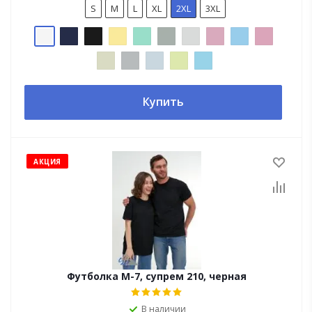
S
M
L
XL
2XL
3XL
Купить
АКЦИЯ
Футболка М-7, супрем 210, черная
В наличии