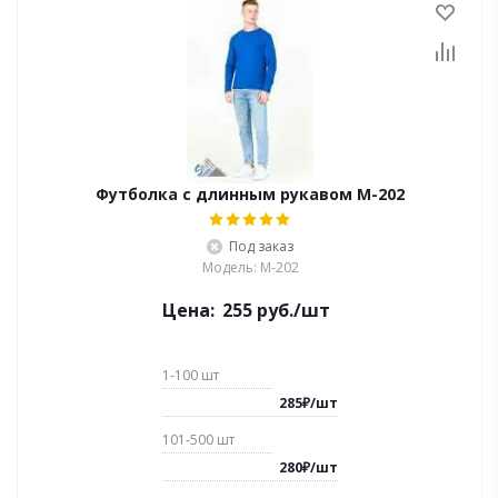
Футболка с длинным рукавом M-202
Под заказ
Модель: М-202
Цена:
255
руб.
/шт
1-100
шт
285
₽
/
шт
101-500
шт
280
₽
/
шт