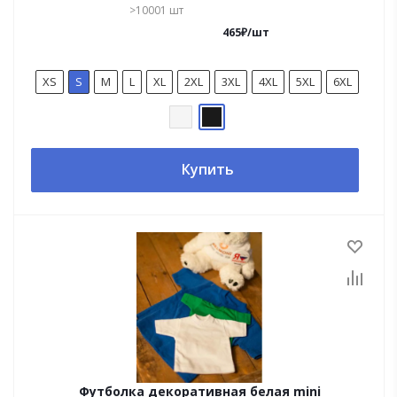
>10001
шт
465
₽
/
шт
XS
S
M
L
XL
2XL
3XL
4XL
5XL
6XL
Купить
Футболка декоративная белая mini