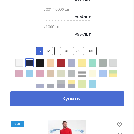
5001-10000
шт
505
₽
/
шт
>10001
шт
495
₽
/
шт
S
M
L
XL
2XL
3XL
Купить
ХИТ