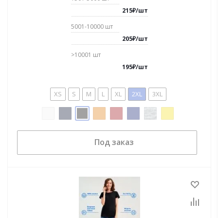
215
₽
/
шт
5001-10000
шт
205
₽
/
шт
>10001
шт
195
₽
/
шт
XS
S
M
L
XL
2XL
3XL
Под заказ