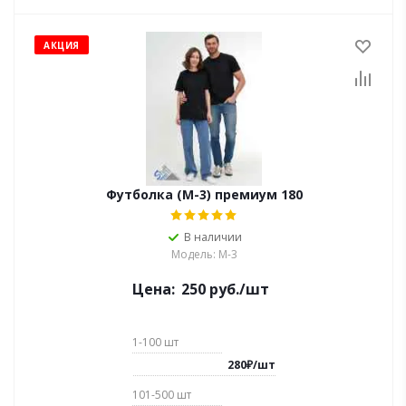
АКЦИЯ
Футболка (М-3) премиум 180
В наличии
Модель: М-3
Цена:
250
руб.
/шт
1-100
шт
280
₽
/
шт
101-500
шт