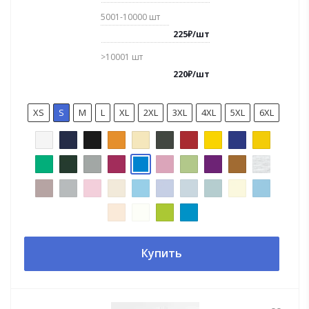
5001-10000
шт
225
₽
/
шт
>10001
шт
220
₽
/
шт
XS
S
M
L
XL
2XL
3XL
4XL
5XL
6XL
Купить