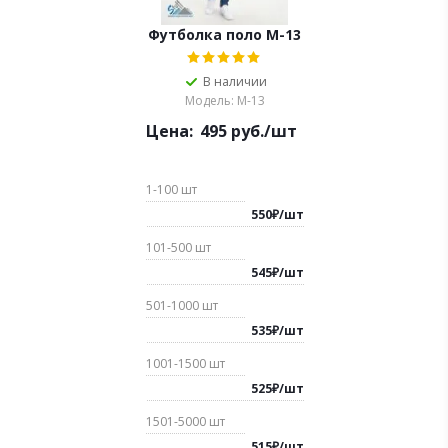
Футболка поло М-13
В наличии
Модель: М-13
Цена:
495
руб.
/шт
1-100
шт
550
₽
/
шт
101-500
шт
545
₽
/
шт
501-1000
шт
535
₽
/
шт
1001-1500
шт
525
₽
/
шт
1501-5000
шт
515
₽
/
шт