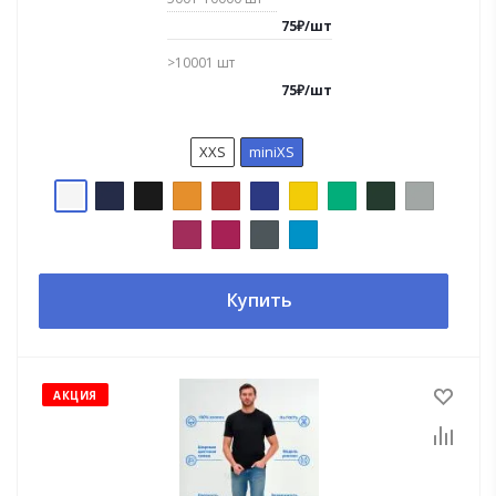
75
₽
/
шт
>10001
шт
75
₽
/
шт
XXS
miniXS
Купить
АКЦИЯ