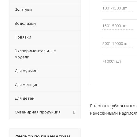
1001-1500
шт
Фартуки
Водолазки
1501-5000
шт
Повязки
5001-10000
шт
Экспериментальные
модели
>10001
шт
Для мужчин
Для женщин
Для детей
Головные уборы изгот
Сувенирная продукция
нанесёнными надписям
Фильтр по параметрам