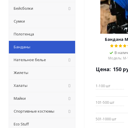
Бейсболки
Сумки
Полотенца
Бандана М
Банданы
В нали
Модель: М-
Нательное белье
Цена:
150
ру
Жилеты
Халаты
1-100
шт
Майки
101-500
шт
Спортивные костюмы
501-1000
шт
Eсо Stuff