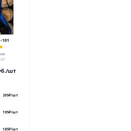
-101
чии
101
б.
/шт
205
₽
/
шт
195
₽
/
шт
185
₽
/
шт