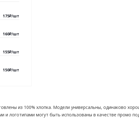
175
₽
/
шт
160
₽
/
шт
155
₽
/
шт
150
₽
/
шт
овлены из 100% хлопка. Модели универсальны, одинаково хорош
и и логотипами могут быть использованы в качестве промо по