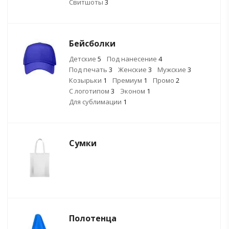
Свитшоты
3
Бейсболки
Детские
5
Под нанесение
4
Под печать
3
Женские
3
Мужские
3
Козырьки
1
Премиум
1
Промо
2
С логотипом
3
Эконом
1
Для сублимации
1
Сумки
Полотенца