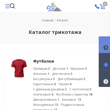
0
Главная
-
Каталог
Каталог трикотажа
0
Футболки
0
Премиум
3
Детские
1
Мужские
5
Женские
1
Для печати
5
Без рисунка
5
Для сублимации
5
0
Однотонные
6
Промо
6
С длинным рукавом
2
С логотипом
5
Хлопковые
6
Футболки с принтом
18
Декоративные
1
Базовые
13
Молодёжные
13
Подростковые
Спортивные
13