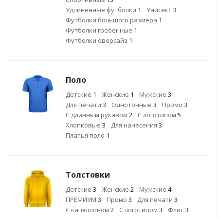
Удлинённые футболки
1
Унисекс
3
Футболки большого размера
1
Футболки гребенные
1
Футболки оверсайз
1
Поло
Детские
1
Женские
1
Мужские
3
Для печати
3
Однотонные
3
Промо
3
С длинным рукавом
2
С логотипом
5
Хлопковые
3
Для нанесения
3
Платья поло
1
Толстовки
Детские
3
Женские
2
Мужские
4
ПРЕМИУМ
3
Промо
3
Для печати
3
С капюшоном
2
С логотипом
3
Флис
3