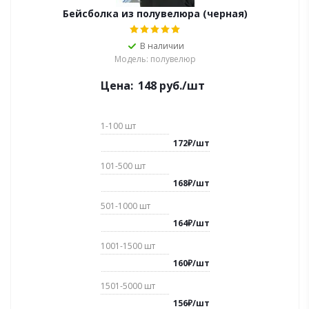
Бейсболка из полувелюра (черная)
В наличии
Модель: полувелюр
Цена:
148
руб.
/шт
1-100
шт
172
₽
/
шт
101-500
шт
168
₽
/
шт
501-1000
шт
164
₽
/
шт
1001-1500
шт
160
₽
/
шт
1501-5000
шт
156
₽
/
шт