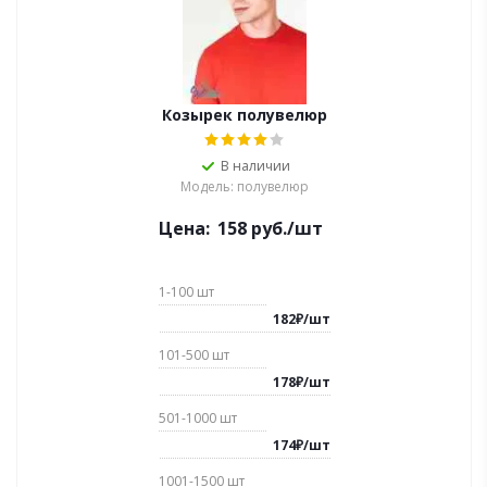
Козырек полувелюр
В наличии
Модель: полувелюр
Цена:
158
руб.
/шт
1-100
шт
182
₽
/
шт
101-500
шт
178
₽
/
шт
501-1000
шт
174
₽
/
шт
1001-1500
шт