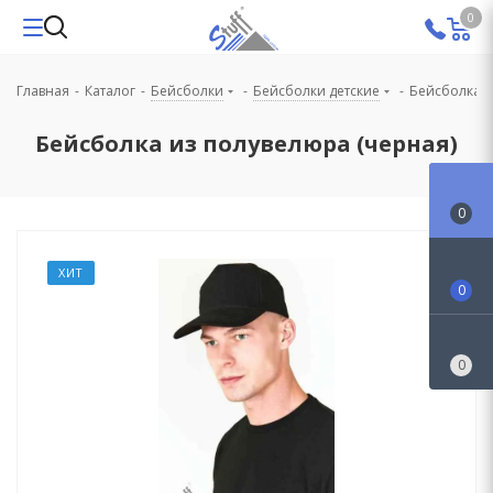
0
Главная
-
Каталог
-
Бейсболки
-
Бейсболки детские
-
Бейсболка и
Бейсболка из полувелюра (черная)
0
ХИТ
0
0