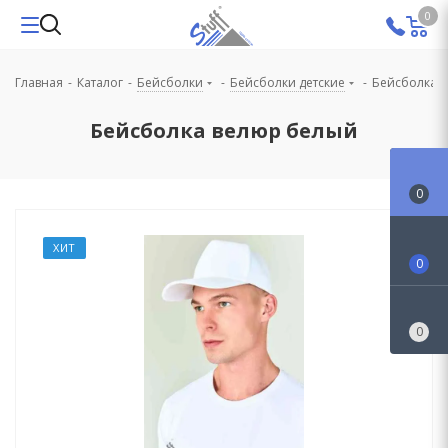
0
Главная
-
Каталог
-
Бейсболки
-
Бейсболки детские
-
Бейсболка 
Бейсболка велюр белый
0
ХИТ
0
0