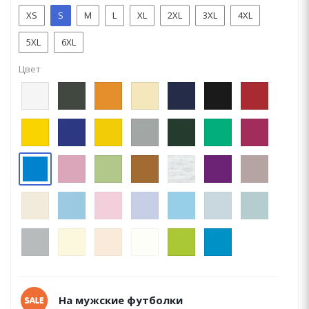
XS
S
M
L
XL
2XL
3XL
4XL
5XL
6XL
Цвет
На мужские футболки