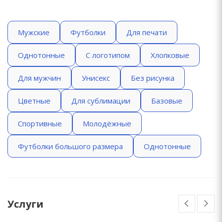
Мужские
Футболки
Для печати
Однотонные
С логотипом
Хлопковые
Для мужчин
Унисекс
Без рисунка
Цветные
Для сублимации
Базовые
Спортивные
Молодёжные
Футболки большого размера
Однотонные
Услуги