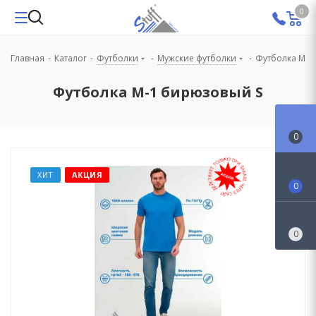
0
Главная
-
Каталог
-
Футболки
-
Мужские футболки
-
Футболка M-1
Футболка M-1 бирюзовый S
0
ХИТ
АКЦИЯ
0
0