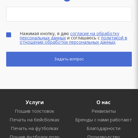
Нажимая кнопку, я даю
согласие на обработку
персональных данных
и соглашаюсь с
политикой в
отношении обработки персональных данных
.
Услуги
О нас
Пошив толстовок
Реквизиты
Печать на бейсболках
Бренды с нами работают
Печать на футболках
Благодарности
Пошив футболок поло
Производство