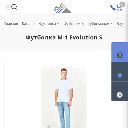
0
Главная
-
Каталог
-
Футболки
-
Футболки для сублимации
-
Футбол
Футболка М-1 Evolution S
0
0
0