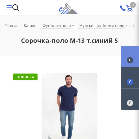
0
Главная
-
Каталог
-
Футболки поло
-
Мужские футболки поло
-
Фу
Сорочка-поло М-13 т.синий S
0
НОВИНКА
0
0