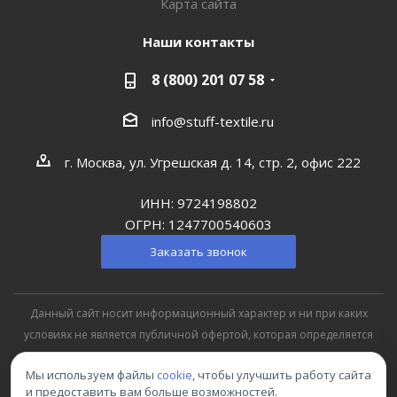
Карта сайта
Наши контакты
8 (800) 201 07 58
info@stuff-textile.ru
г. Москва, ул. Угрешская д. 14, стр. 2, офис 222
ИНН: 9724198802
ОГРН: 1247700540603
Заказать звонок
Данный сайт носит информационный характер и ни при каких
условиях не является публичной офертой, которая определяется
положениями Статьи 427 (2) Гражданского кодекса РФ
Мы используем файлы
cookie
, чтобы улучшить работу сайта
и предоставить вам больше возможностей.