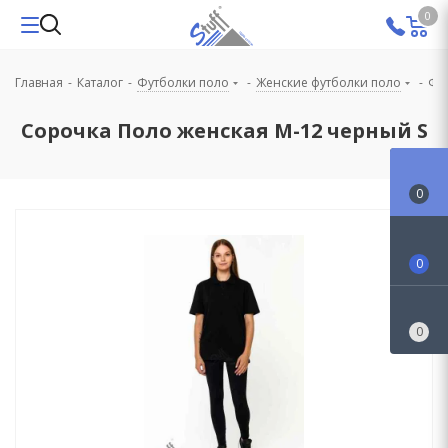
0
Главная
-
Каталог
-
Футболки поло
-
Женские футболки поло
-
Фу
Сорочка Поло женская М-12 черный S
0
0
0