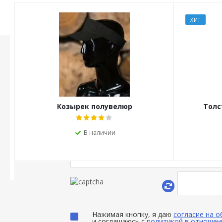
ХИТ
ОСТАЛИСЬ ВОПРОСЫ?
Мы перезвоним Вам в т
Козырек полувелюр
Толс
В наличии
Нажимая кнопку, я даю
согласие на 
и соглашаюсь с
политикой в отношен