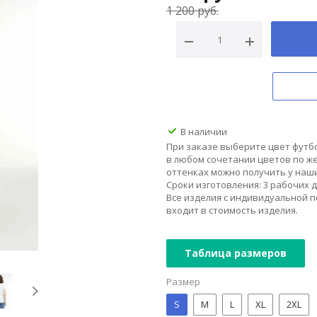
1 200
руб.
В наличии
При заказе выберите цвет футбо
в любом сочетании цветов по ж
оттенках можно получить у наши
Сроки изготовления: 3 рабочих д
Все изделия с индивидуальной 
входит в стоимость изделия.
Таблица размеров
Размер
S
M
L
XL
2XL