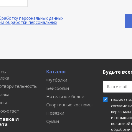
обработку персональных данных
ии обработки персональных
Каталог
ать
Будьте всег
ивка
Футболки
отворительность
Бейсболки
авка
Нательное белье
Нажимая кн
ывы
Спортивные костюмы
согласие н
ос-ответ
персональ
Повязки
и соглашаю
тавка и
Сумки
ата
политикой 
обработки 