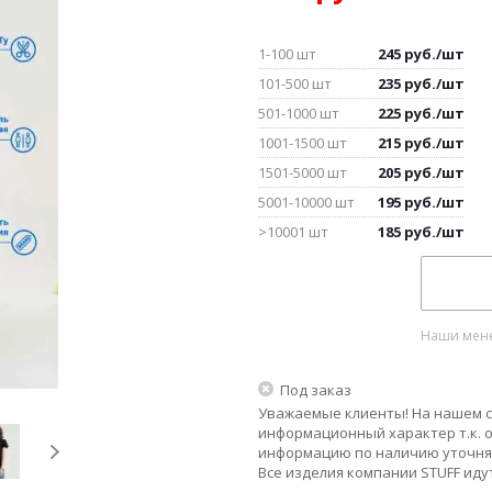
1-100 шт
245
руб.
/шт
101-500 шт
235
руб.
/шт
501-1000 шт
225
руб.
/шт
1001-1500 шт
215
руб.
/шт
1501-5000 шт
205
руб.
/шт
5001-10000 шт
195
руб.
/шт
>10001 шт
185
руб.
/шт
Наши мене
Под заказ
Уважаемые клиенты! На нашем с
информационный характер т.к. о
информацию по наличию уточня
Все изделия компании STUFF иду