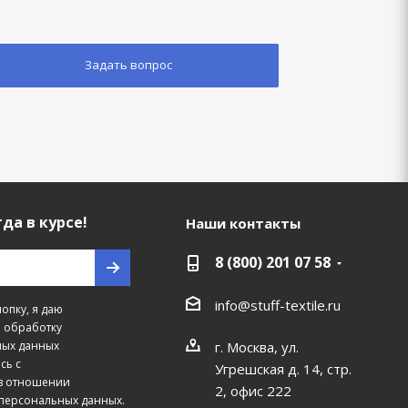
да в курсе!
Наши контакты
8 (800) 201 07 58
info@stuff-textile.ru
опку, я даю
а обработку
г. Москва, ул.
ных данных
сь с
Угрешская д. 14, стр.
в отношении
2, офис 222
персональных данных.