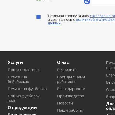
Нажимая кнопку, я даю
согласие на 
и соглашаюсь с
политикой в отношен
данных
.
Услуги
О нас
Печ
Выш
Пошив толстовок
Реквизиты
Благ
Печать на
Бренды с нами
бейсболках
работают
Выст
Печать на футболках
Благодарности
Отз
Пошив футболок
Производство
Вопр
поло
Новости
Дос
О продукции
опл
Наши работы
Калькулятор