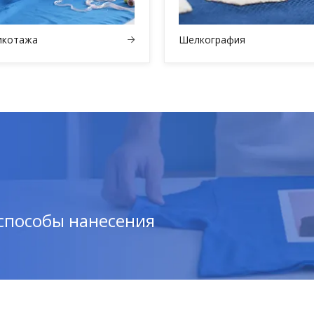
икотажа
Шелкография
 способы нанесения