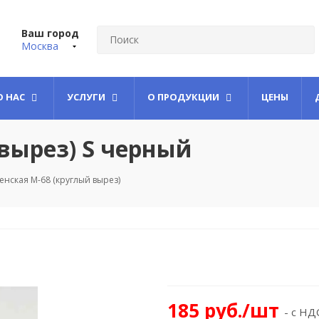
Ваш город
Москва
О НАС
УСЛУГИ
О ПРОДУКЦИИ
ЦЕНЫ
вырез) S черный
енская М-68 (круглый вырез)
185
руб.
/шт
- с НД