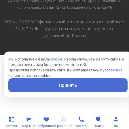
условиях не является публичной офертой, которая определяется
положениями Статьи 427 (2) Гражданского кодекса РФ
2004 - 2026 © Официальный интернет-магазин фабрики
Stuff Textile - одежда из натурального хлопка с
доставкой по России
Мы используем файлы
cookie
, чтобы улучшить работу сайта и
предоставить вам больше возможностей.
Продолжая использовать сайт, вы соглашаетесь с
условиями
использования
cookie.
Принять
Каталог
Корзина
Избранное
Сравнение
Телефон
Поиск
ЛК