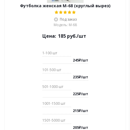
Футболка женская М-68 (круглый вырез)
Под заказ
Модель: М-68
Цена:
185
руб.
/шт
1-100
шт
245
₽
/
шт
101-500
шт
235
₽
/
шт
501-1000
шт
225
₽
/
шт
1001-1500
шт
215
₽
/
шт
1501-5000
шт
205
₽
/
шт