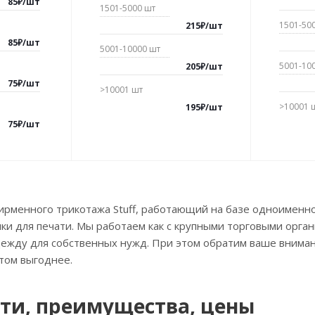
85
₽
/
шт
1501-5000
шт
1501-50
215
₽
/
шт
85
₽
/
шт
5001-10000
шт
5001-10
205
₽
/
шт
75
₽
/
шт
>10001
шт
>10001
195
₽
/
шт
75
₽
/
шт
ирменного трикотажа Stuff, работающий на базе одноименн
ки для печати. Мы работаем как с крупными торговыми орга
жду для собственных нужд. При этом обратим ваше внимани
том выгоднее.
ти, преимущества, цены