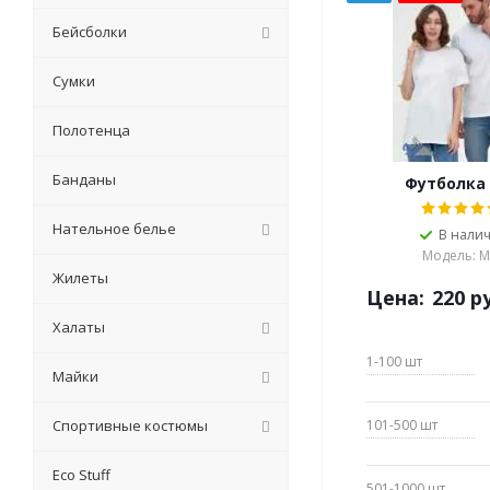
Бейсболки
Сумки
Полотенца
Банданы
Футболка
Нательное белье
В нали
Модель: М
Жилеты
Цена:
220
ру
Халаты
1-100
шт
Майки
Спортивные костюмы
101-500
шт
Eсо Stuff
501-1000
шт