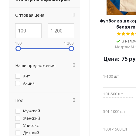
Оптовая цена
Футболка деко
белая mi
В нали
100
1 200
Модель: М-
Цена:
75
ру
Наши предложения
Хит
1-100
шт
Акция
101-500
шт
Пол
Мужской
501-1000
шт
Женский
Унисекс
1001-1500
шт
Детский