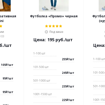
ративная
Футболка «Промо» черная
Футбол
ni
(кр
чии
Под заказ
103
Цена:
195
руб.
/шт
б.
/шт
Цена
1-100
шт
1-100
шт
255
₽
/
шт
105
₽
/
шт
101-500
шт
101-500
245
₽
/
шт
95
₽
/
шт
501-1000
шт
501-100
235
₽
/
шт
95
₽
/
шт
1001-1500
шт
1001-15
225
₽
/
шт