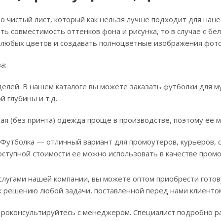
о чистый лист, который как нельзя лучше подходит для нан
ь совместимость оттенков фона и рисунка, то в случае с бе
 любых цветов и создавать полноцветные изображения фото
а:
елей. В нашем каталоге вы можете заказать футболки для м
 глубины и т.д.
тая (без принта) одежда проще в производстве, поэтому ее
 Футболка — отличный вариант для промоутеров, курьеров, с
оступной стоимости ее можно использовать в качестве пром
слугами нашей компании, вы можете оптом приобрести гото
к решению любой задачи, поставленной перед нами клиенто
Проконсультируйтесь с менеджером. Специалист подробно р