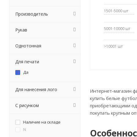
1501-5000
шт
Производитель
5001-10000
шт
Рукав
Однотонная
>10001
шт
Для печати
Да
Для нанесения лого
Интернет-магазин ф
купить белые футбол
С рисунком
приобретающими оде
покупать крупным оп
Наличие на складе
N
Особеннос