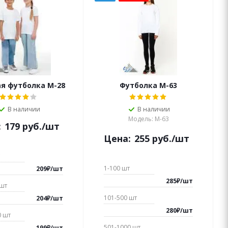
я футболка М-28
Футболка M-63
В наличии
В наличии
Модель: M-63
:
179
руб.
/шт
Цена:
255
руб.
/шт
1-100
шт
209
₽
/
шт
285
₽
/
шт
шт
101-500
шт
204
₽
/
шт
280
₽
/
шт
0
шт
501-1000
шт
199
₽
/
шт