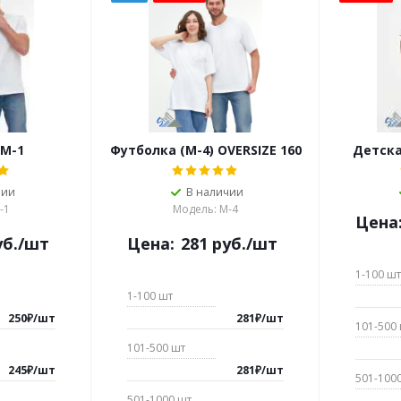
 M-1
Футболка (М-4) OVERSIZE 160
Детска
чии
В наличии
-1
Модель: М-4
Цена
б.
/шт
Цена:
281
руб.
/шт
1-100
шт
1-100
шт
250
₽
/
шт
281
₽
/
шт
101-500
101-500
шт
245
₽
/
шт
281
₽
/
шт
501-100
501-1000
шт