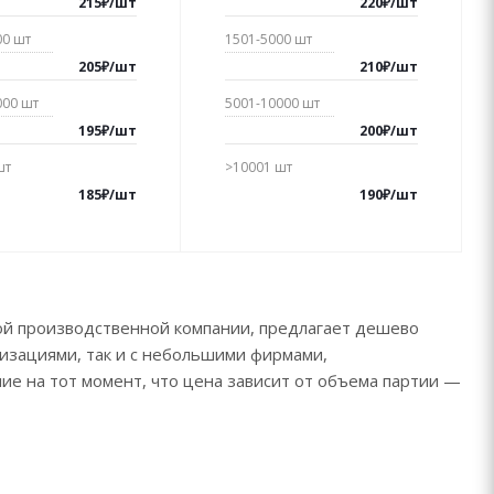
215
₽
/
шт
220
₽
/
шт
00
шт
1501-5000
шт
205
₽
/
шт
210
₽
/
шт
000
шт
5001-10000
шт
195
₽
/
шт
200
₽
/
шт
шт
>10001
шт
185
₽
/
шт
190
₽
/
шт
ой производственной компании, предлагает дешево
низациями, так и с небольшими фирмами,
е на тот момент, что цена зависит от объема партии —