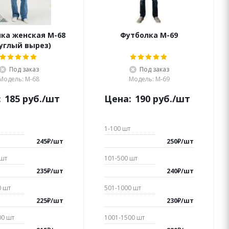
ка женская М-68
Футболка М-69
углый вырез)
Под заказ
Под заказ
Модель: М-68
Модель: М-69
:
185
руб.
/шт
Цена:
190
руб.
/шт
1-100
шт
245
₽
/
шт
250
₽
/
шт
шт
101-500
шт
235
₽
/
шт
240
₽
/
шт
0
шт
501-1000
шт
225
₽
/
шт
230
₽
/
шт
00
шт
1001-1500
шт