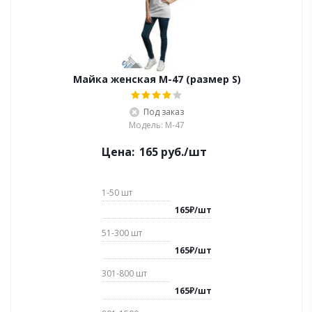
Майка женская M-47 (размер S)
Под заказ
Модель: M-47
Цена:
165
руб.
/шт
1-50
шт
165
₽
/
шт
51-300
шт
165
₽
/
шт
301-800
шт
165
₽
/
шт