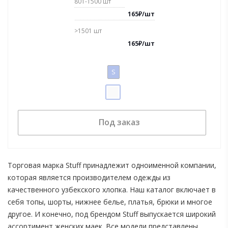
801-1500
шт
165
₽
/
шт
>1501
шт
165
₽
/
шт
S
Под заказ
Торговая марка Stuff принадлежит одноименной компании,
которая является производителем одежды из
качественного узбекского хлопка. Наш каталог включает в
себя топы, шорты, нижнее белье, платья, брюки и многое
другое. И конечно, под брендом Stuff выпускается широкий
ассортимент женских маек. Все модели представлены