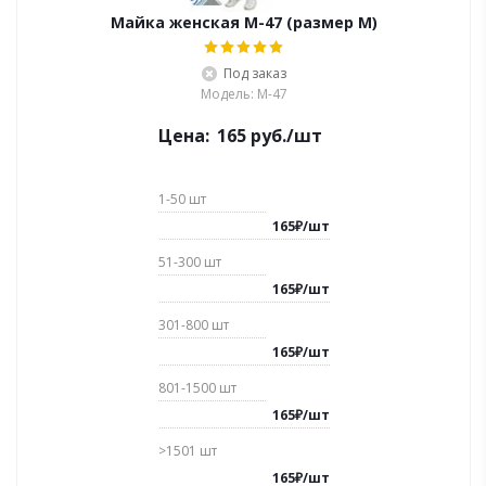
Майка женская M-47 (размер M)
Под заказ
Модель: M-47
Цена:
165
руб.
/шт
1-50
шт
165
₽
/
шт
51-300
шт
165
₽
/
шт
301-800
шт
165
₽
/
шт
801-1500
шт
165
₽
/
шт
>1501
шт
165
₽
/
шт