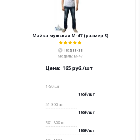
Майка мужская M-47 (размер S)
Под заказ
Модель: M-47
Цена:
165
руб.
/шт
1-50
шт
165
₽
/
шт
51-300
шт
165
₽
/
шт
301-800
шт
165
₽
/
шт