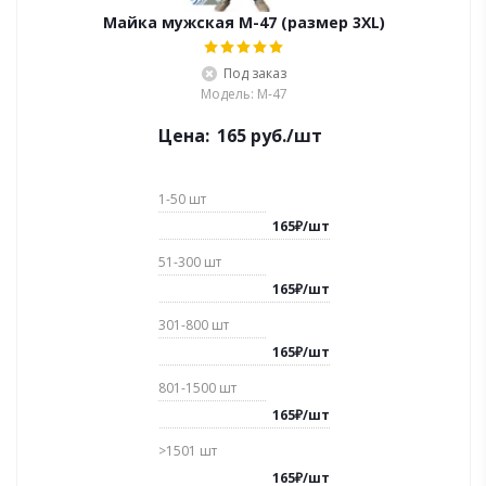
Майка мужская M-47 (размер 3XL)
Под заказ
Модель: M-47
Цена:
165
руб.
/шт
1-50
шт
165
₽
/
шт
51-300
шт
165
₽
/
шт
301-800
шт
165
₽
/
шт
801-1500
шт
165
₽
/
шт
>1501
шт
165
₽
/
шт