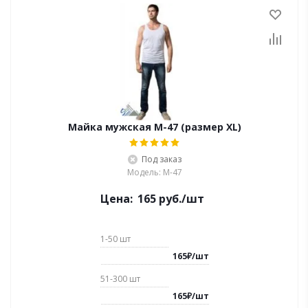
Майка мужская M-47 (размер XL)
Под заказ
Модель: M-47
Цена:
165
руб.
/шт
1-50
шт
165
₽
/
шт
51-300
шт
165
₽
/
шт