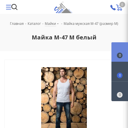
0
Главная
-
Каталог
-
Майки
-
Майка мужская M-47 (размер M)
Майка М-47 M белый
0
0
0