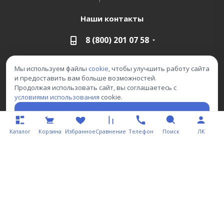
Наши контакты
8 (800) 201 07 58
info@stuff-textile.ru
Мы используем файлы
cookie
, чтобы улучшить работу сайта
и предоставить вам больше возможностей.
г. Москва, ул. Угрешская д. 14, стр. 2, офис 222
Продолжая использовать сайт, вы соглашаетесь с
условиями использования
cookie.
ИНН: 9724198802
Принять
ОГРН: 1247700540603
Каталог
Корзина
Избранное
Сравнение
Телефон
Поиск
ЛК
Заказать звонок
Данный сайт носит информационный характер и ни при каких
условиях не является публичной офертой, которая определяется
положениями Статьи 427 (2) Гражданского кодекса РФ
2004 - 2026 © Официальный интернет-магазин фабрики